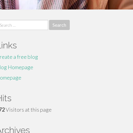
earch
r:
Links
reate a free blog
log Homepage
omepage
its
72
Visitors at this page
Archives