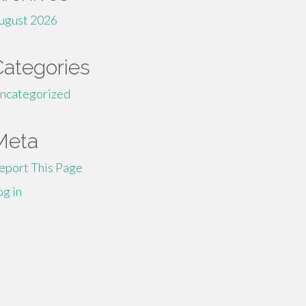
ugust 2026
Categories
ncategorized
Meta
eport This Page
og in