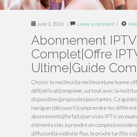
June 3, 2026
|
Leave a comment
|
Ho
Abonnement IPTV:
Complet|Offre IPT
Ultime|Guide Comp
Choisir le meilleur|la meilleure|une bonne o
défi|délicat|complexe, surtout avec la multi
disponibles|proposées|existantes. Ce guide|
naviguer|découvrir|comprendre les différents
abonnements|forfaits|services IPTV, en exami
éléments clés à prendre en compte|considérer|v
diffusion|la vidéo|le flux, le prix|le tarif|le 