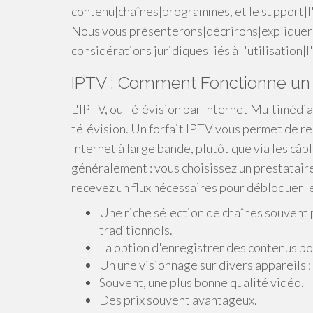
contenu|chaînes|programmes, et le support|l'a
Nous vous présenterons|décrirons|expliquero
considérations juridiques liés à l'utilisation|
IPTV : Comment Fonctionne un
L'IPTV, ou Télévision par Internet Multimédi
télévision. Un forfait IPTV vous permet de re
Internet à large bande, plutôt que via les câb
généralement : vous choisissez un prestataire
recevez un flux nécessaires pour débloquer le
Une riche sélection de chaînes souvent 
traditionnels.
La option d'enregistrer des contenus po
Un une visionnage sur divers appareils :
Souvent, une plus bonne qualité vidéo.
Des prix souvent avantageux.