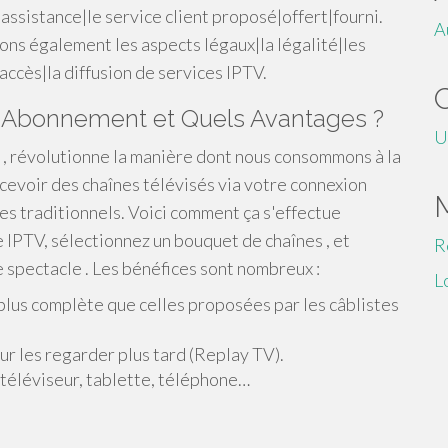
ssistance|le service client proposé|offert|fourni.
A
ns également les aspects légaux|la légalité|les
l'accès|la diffusion de services IPTV.
 Abonnement et Quels Avantages ?
U
a , révolutionne la manière dont nous consommons à la
cevoir des chaînes télévisés via votre connexion
les traditionnels. Voici comment ça s'effectue
 IPTV, sélectionnez un bouquet de chaînes , et
R
 spectacle . Les bénéfices sont nombreux :
L
plus complète que celles proposées par les câblistes
ur les regarder plus tard (Replay TV).
 téléviseur, tablette, téléphone…