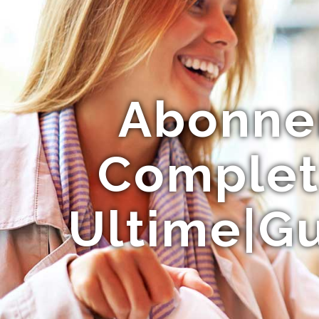
Abonne
Complet|
Ultime|Gu