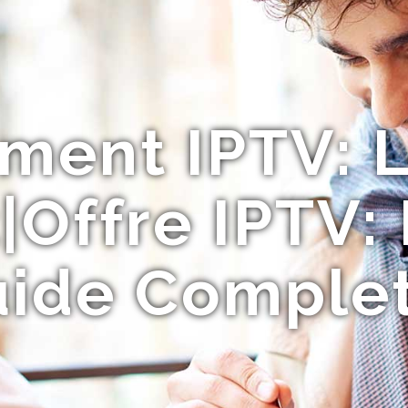
ment IPTV: L
Offre IPTV:
ide Complet