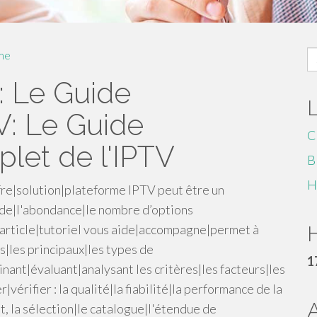
S
me
fo
 Le Guide
V: Le Guide
C
let de l'IPTV
B
H
ffre|solution|plateforme IPTV peut être un
tude|l'abondance|le nombre d’options
article|tutoriel vous aide|accompagne|permet à
H
|les principaux|les types de
1
nant|évaluant|analysant les critères|les facteurs|les
érifier : la qualité|la fiabilité|la performance de la
coût, la sélection|le catalogue|l'étendue de